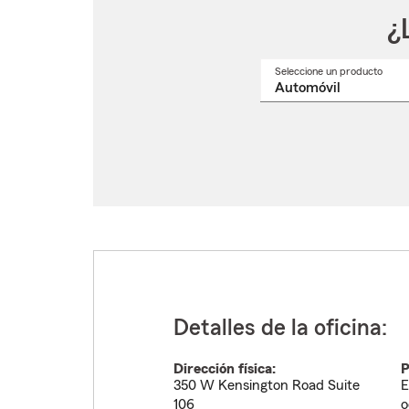
¿
Seleccione un producto
Selec
un
nomb
de
produ
del
menú
despl
Detalles de la oficina:
Dirección física:
P
350 W Kensington Road Suite
E
106
o