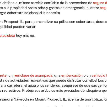
 obtiene el mismo servicio confiable de la proveedora de
seguro 
os a la propiedad hasta robo y gastos de emergencia, nuestro
segu
gar cobertura adicional si la necesita.
 Prospect, IL, para personalizar su póliza con coberturas, desc
gibilidad pueden variar.
tocicleta
hoy mismo.
ante
, un
remolque de acampada
, una
embarcación
o un
vehículo 
ista de actividades recreativas que puede disfrutar con ellos! Los 
a la carretera, el agua o los senderos, asegúrese de que sus vehí
 recreativos. Proteja sus artículos más preciados dondequiera qu
sandra Nawrocki en Mount Prospect, IL, acerca de una cotización