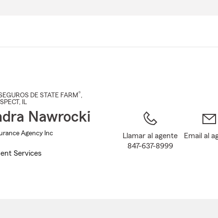
Pasar
al
contenido
principal
®
SEGUROS DE STATE FARM
,
SPECT
, IL
dra Nawrocki
urance Agency Inc
Llamar al agente
Email al a
847-637-8999
ent Services