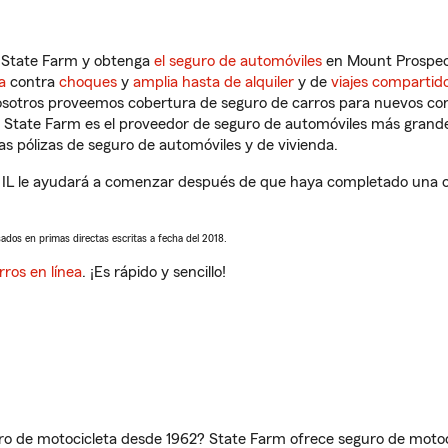
n State Farm y obtenga
el seguro de automóviles
en Mount Prospect
a
contra
choques
y
amplia hasta de alquiler
y de
viajes compartid
nosotros proveemos cobertura de seguro de carros para nuevos con
e State Farm es el proveedor de seguro de automóviles más grand
 pólizas de seguro de automóviles y de vivienda.
L le ayudará a comenzar después de que haya completado una cot
sados en primas directas escritas a fecha del 2018.
rros en línea
. ¡Es rápido y sencillo!
ro de motocicleta desde 1962? State Farm ofrece seguro de motoci