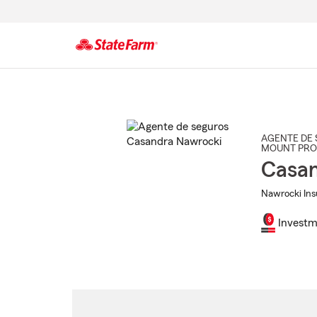
Comienzo
del
contenido
principal
AGENTE DE 
MOUNT PRO
Casan
Nawrocki Ins
Investm