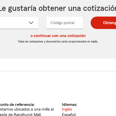
Le gustaría obtener una cotizació
cione
Código postal
Ingresa
Ingresa
Obteng
_____
un
un
re
código
código
cto
o continuar con una cotización
postal
postal
de
de
Todas las cotizaciones y documentos serán proporcionados en inglés.
egable
5
5
dígitos
dígitos
unto de referencia:
Idiomas:
stamos ubicados a una milla al
Inglés
este de Randhurst Mall.
Español